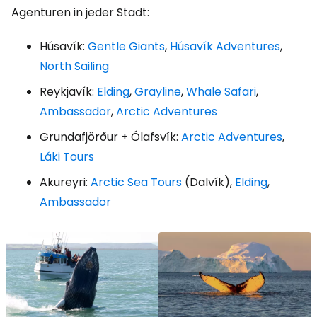
Agenturen in jeder Stadt:
Húsavík:
Gentle Giants
,
Húsavík Adventures
,
North Sailing
Reykjavík:
Elding
,
Grayline
,
Whale Safari
,
Ambassador
,
Arctic Adventures
Grundafjörður + Ólafsvík:
Arctic Adventures
,
Láki Tours
Akureyri:
Arctic Sea Tours
(Dalvík),
Elding
,
Ambassador