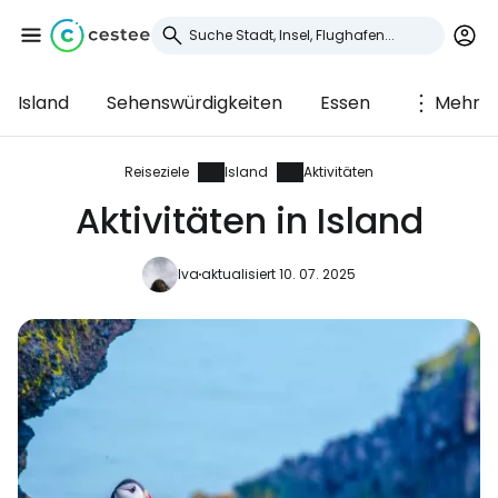
Island
Sehenswürdigkeiten
Essen
Mehr
Anmeldung bei
Cestee
Reiseziele
Island
Aktivitäten
Aktivitäten in Island
... die weltweite Reise-Community
Iva
aktualisiert 10. 07. 2025
Weiter mit Google
Weiter mit Facebook
Weiter mit E-Mail