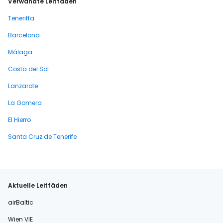
Verwandte Leitfäden
Teneriffa
Barcelona
Málaga
Costa del Sol
Lanzarote
La Gomera
El Hierro
Santa Cruz de Tenerife
Aktuelle Leitfäden
airBaltic
Wien VIE