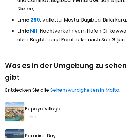
und Comino), Bugibba, Pembroke, San Giljan,
Sliema,
Linie
250
: Valletta, Mosta, Bugibba, Birkirkara,
Linie
N11
: Nachtverkehr vom Hafen Cirkewwa
über Bugibba und Pembroke nach San Giljan.
Was es in der Umgebung zu sehen
gibt
Entdecken Sie alle
Sehenswürdigkeiten in Malta
.
Popeye Village
+ 1 km
Paradise Bay