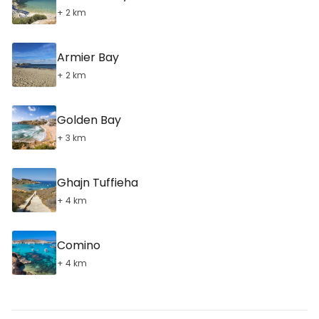
+ 2 km
Armier Bay
+ 2 km
Golden Bay
+ 3 km
Ghajn Tuffieha
+ 4 km
Comino
+ 4 km