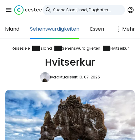
Island
Sehenswürdigkeiten
Essen
Mehr
Anmeldung bei
Cestee
Reiseziele
Island
Sehenswürdigkeiten
Hvítserkur
Hvítserkur
... die weltweite Reise-Community
Iva
aktualisiert 10. 07. 2025
Weiter mit Google
Weiter mit Facebook
Weiter mit E-Mail