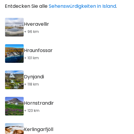
Entdecken Sie alle
Sehenswürdigkeiten in Island
.
Hveravellir
+ 96 km
Hraunfossar
+ 101 km
Dynjandi
+ 118 km
Hornstrandir
+ 123 km
Kerlingarfjöll