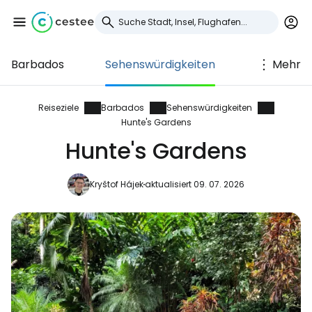
Barbados
Sehenswürdigkeiten
Mehr
Anmeldung bei
Cestee
Reiseziele
Barbados
Sehenswürdigkeiten
Hunte's Gardens
... die weltweite Reise-Community
Hunte's Gardens
Kryštof Hájek
aktualisiert 09. 07. 2026
Weiter mit Google
Weiter mit Facebook
Weiter mit E-Mail