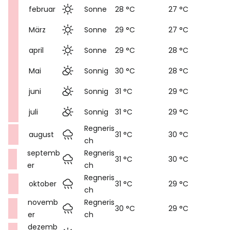
februar
Sonne
28 °C
27 °C
März
Sonne
29 °C
27 °C
april
Sonne
29 °C
28 °C
Mai
Sonnig
30 °C
28 °C
juni
Sonnig
31 °C
29 °C
juli
Sonnig
31 °C
29 °C
Regneris
august
31 °C
30 °C
ch
septemb
Regneris
31 °C
30 °C
er
ch
Regneris
oktober
31 °C
29 °C
ch
novemb
Regneris
30 °C
29 °C
er
ch
dezemb