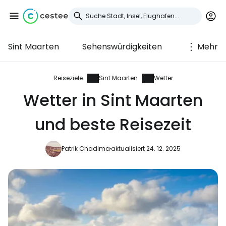
Sint Maarten
Sehenswürdigkeiten
Mehr
Anmeldung bei
Cestee
Reiseziele
Sint Maarten
Wetter
Wetter in Sint Maarten
... die weltweite Reise-Community
und beste Reisezeit
Weiter mit Google
Patrik Chadima
aktualisiert 24. 12. 2025
Weiter mit Facebook
Weiter mit E-Mail