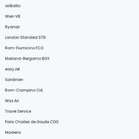
airBaltic
Wien VIE
Ryanair
London Stansted STN
Rom-Fiumicino FCO
Mailand-Bergamo BGY
easyJet
Sardinien
Rom-Ciampino CIA
Wizz Air
Travel Service
Paris Charles de Gaulle CDG
Madeira