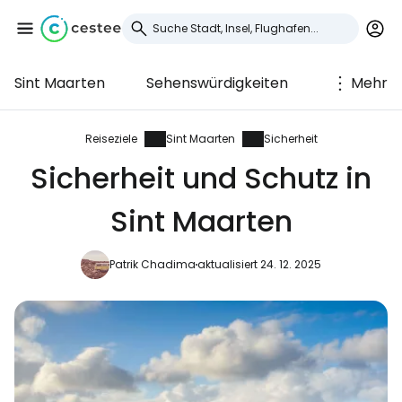
Sint Maarten
Sehenswürdigkeiten
Mehr
Anmeldung bei
Cestee
Reiseziele
Sint Maarten
Sicherheit
Sicherheit und Schutz in
... die weltweite Reise-Community
Sint Maarten
Weiter mit Google
Patrik Chadima
aktualisiert 24. 12. 2025
Weiter mit Facebook
Weiter mit E-Mail