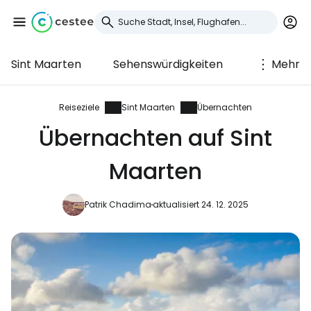
Sint Maarten
Sehenswürdigkeiten
Mehr
Anmeldung bei
Cestee
Reiseziele
Sint Maarten
Übernachten
Übernachten auf Sint
... die weltweite Reise-Community
Maarten
Weiter mit Google
Patrik Chadima
aktualisiert 24. 12. 2025
Weiter mit Facebook
Weiter mit E-Mail