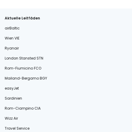
Aktuelle Leitfäden
airBaltic
Wien VIE
Ryanair
London Stansted STN
Rom-Fiumicino FCO
Mailand-Bergamo BGY
easyJet
Sardinien
Rom-Ciampino CIA
Wizz Air
Travel Service