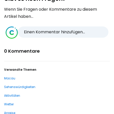
Wenn Sie Fragen oder Kommentare zu diesem
Artikel haben...
Einen Kommentar hinzufügen...
0 Kommentare
Verwandte Themen
Macau
Sehenswürdigkeiten
Aktivitäten
Wetter
Anreise