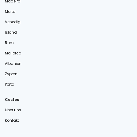
Madeira
Malta
Venedig
Island
Rom
Mallorca
Albanien
Zypern
Porto
Cestee
Über uns
Kontakt