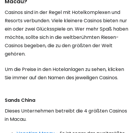
Macau?
Casinos sind in der Regel mit Hotelkomplexen und
Resorts verbunden. Viele kleinere Casinos bieten nur
ein oder zwei Glücksspiele an. Wer mehr Spaß haben
möchte, sollte sich in die weltberühmten Riesen-
Casinos begeben, die zu den größten der Welt
gehören.
Um die Preise in den Hotelanlagen zu sehen, klicken
Sie immer auf den Namen des jeweiligen Casinos.
Sands China
Dieses Unternehmen betreibt die 4 größten Casinos
in Macau.