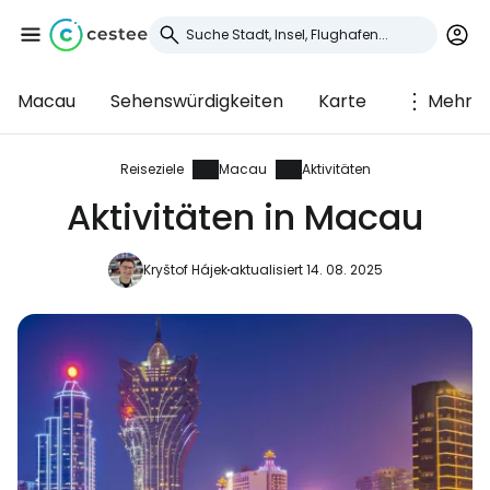
Macau
Sehenswürdigkeiten
Karte
Mehr
Anmeldung bei
Cestee
Reiseziele
Macau
Aktivitäten
Aktivitäten in Macau
... die weltweite Reise-Community
Kryštof Hájek
aktualisiert 14. 08. 2025
Weiter mit Google
Weiter mit Facebook
Weiter mit E-Mail