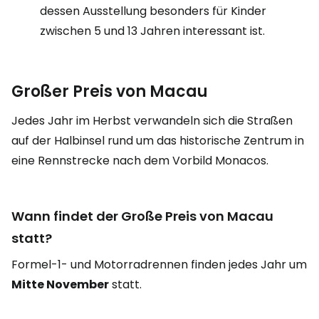
dessen Ausstellung besonders für Kinder
zwischen 5 und 13 Jahren interessant ist.
Großer Preis von Macau
Jedes Jahr im Herbst verwandeln sich die Straßen
auf der Halbinsel rund um das historische Zentrum in
eine Rennstrecke nach dem Vorbild Monacos.
Wann findet der Große Preis von Macau
statt?
Formel-1- und Motorradrennen finden jedes Jahr um
Mitte November
statt.