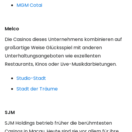
MGM Cotai
Melco
Die Casinos dieses Unternehmens kombinieren auf
großartige Weise Glücksspiel mit anderen
Unterhaltungsangeboten wie exzellenten
Restaurants, Kinos oder Live-Musikdarbietungen.
Studio-Stadt
Stadt der Träume
SJM
SJM Holdings betrieb früher die berühmtesten
Casinos in Macau. Heute sind sie vor allem für ihre