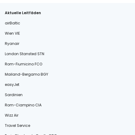
Aktuelle Leitfäden
airBaltic
Wien VIE
Ryanair
London Stansted STN
Rom-Fiumicino FCO
Mailand-Bergamo BGY
easyJet
Sardinien
Rom-Ciampino CIA
Wizz Air
Travel Service