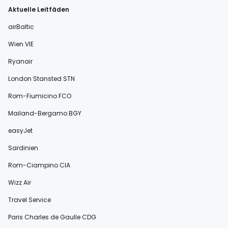
Aktuelle Leitfäden
airBaltic
Wien VIE
Ryanair
London Stansted STN
Rom-Fiumicino FCO
Mailand-Bergamo BGY
easyJet
Sardinien
Rom-Ciampino CIA
Wizz Air
Travel Service
Paris Charles de Gaulle CDG