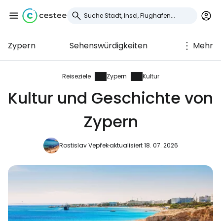
Zypern
Sehenswürdigkeiten
Mehr
Anmeldung bei
Cestee
Reiseziele
Zypern
Kultur
Kultur und Geschichte von
... die weltweite Reise-Community
Zypern
Weiter mit Google
Rostislav Vepřek
aktualisiert 18. 07. 2026
Weiter mit Facebook
Weiter mit E-Mail