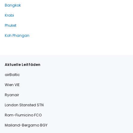
Bangkok
Krabi
Phuket
Koh Phangan
Aktuelle Leitfäden
airBaltic
Wien VIE
Ryanair
London Stansted STN
Rom-Fiumicino FCO
Mailand-Bergamo BGY