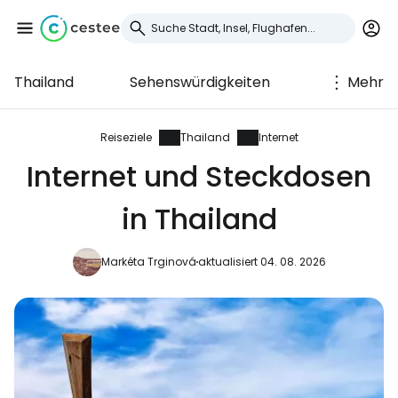
Thailand
Sehenswürdigkeiten
Mehr
Anmeldung bei
Cestee
Reiseziele
Thailand
Internet
Internet und Steckdosen
... die weltweite Reise-Community
in Thailand
Weiter mit Google
Markéta Trginová
aktualisiert 04. 08. 2026
Weiter mit Facebook
Weiter mit E-Mail