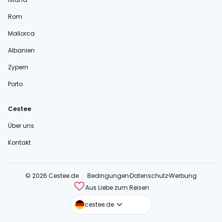
Rom
Mallorca
Albanien
Zypern
Porto
Cestee
Über uns
Kontakt
© 2026 Cestee.de
Bedingungen
Datenschutz
Werbung
Aus Liebe zum Reisen
cestee.com
cestee.de
cestee.sk