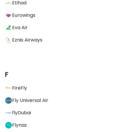
Etihad
Eurowings
Eva Air
Eznis Airways
F
FireFly
Fly Universal Air
flyDubai
Flynas