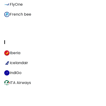
FlyOne
French bee
I
Iberia
Icelandair
IndiGo
ITA Airways