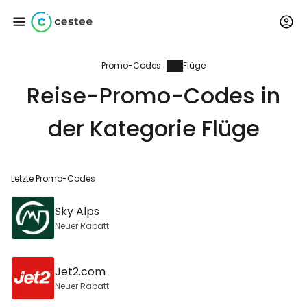
Promo-Codes
Flüge
Anmeldung bei
Reise-Promo-Codes in
Cestee
der Kategorie Flüge
... die weltweite Reise-Community
Letzte Promo-Codes
Weiter mit Google
Sky Alps
Neuer Rabatt
Weiter mit Facebook
Jet2.com
Neuer Rabatt
Weiter mit E-Mail