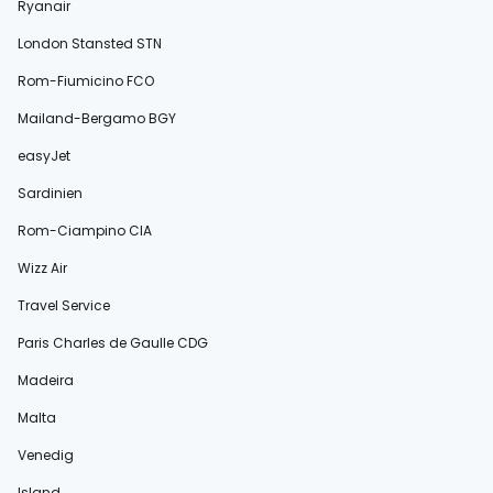
Ryanair
London Stansted STN
Rom-Fiumicino FCO
Mailand-Bergamo BGY
easyJet
Sardinien
Rom-Ciampino CIA
Wizz Air
Travel Service
Paris Charles de Gaulle CDG
Madeira
Malta
Venedig
Island