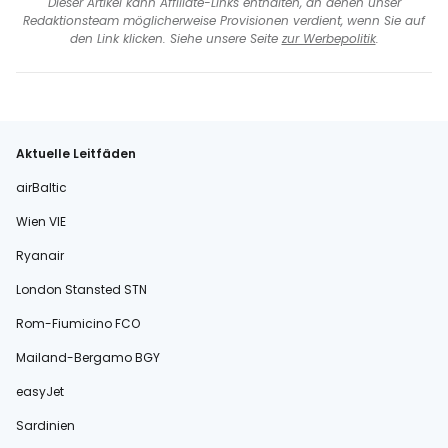
Dieser Artikel kann Affiliate-Links enthalten, an denen unser
Redaktionsteam möglicherweise Provisionen verdient, wenn Sie auf
den Link klicken. Siehe unsere Seite
zur Werbepolitik
.
Aktuelle Leitfäden
airBaltic
Wien VIE
Ryanair
London Stansted STN
Rom-Fiumicino FCO
Mailand-Bergamo BGY
easyJet
Sardinien