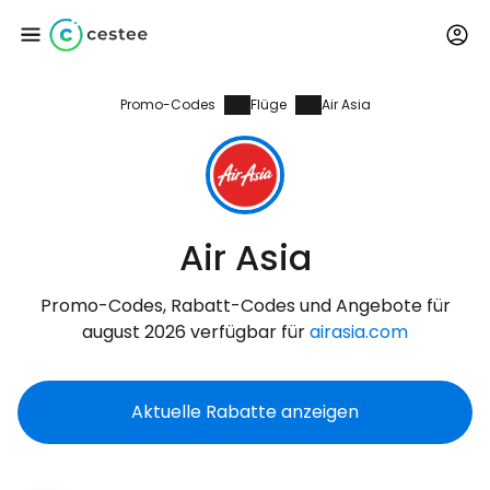
Promo-Codes
Flüge
Air Asia
Anmeldung bei
Cestee
... die weltweite Reise-Community
Air Asia
Weiter mit Google
Promo-Codes, Rabatt-Codes und Angebote für
august 2026 verfügbar für
airasia.com
Weiter mit Facebook
Aktuelle Rabatte anzeigen
Weiter mit E-Mail