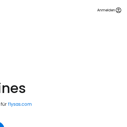
Anmelden
ines
 für
flysas.com
bei Cestee