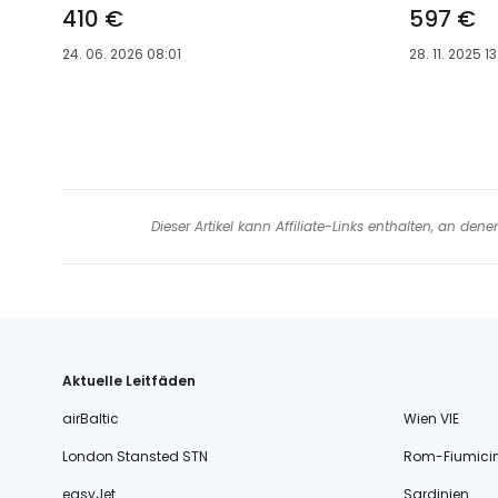
410 €
597 €
24. 06. 2026 08:01
28. 11. 2025 13
Dieser Artikel kann Affiliate-Links enthalten, an de
Aktuelle Leitfäden
airBaltic
Wien VIE
London Stansted STN
Rom-Fiumici
easyJet
Sardinien