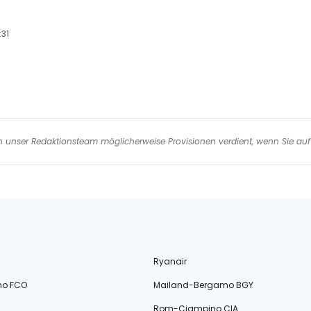
:31
nen unser Redaktionsteam möglicherweise Provisionen verdient, wenn Sie auf 
Ryanair
no FCO
Mailand-Bergamo BGY
Rom-Ciampino CIA