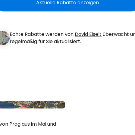
Aktuelle Rabatte anzeigen
... die weltweite Reise-Community
Echte Rabatte werden von
David Eiselt
überwacht u
W
regelmäßig für Sie aktualisiert.
We
We
 40 %
d
von Prag aus im Mai und