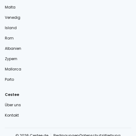
Malta
Venedig
Island
Rom
Albanien
Zypern
Mallorca
Porto
Cestee
Über uns
Kontakt
© 2026 Cestee.de
Bedingungen
Datenschutz
Werbung