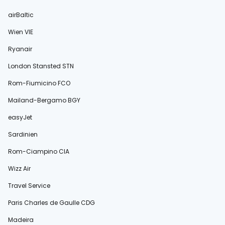
airBaltic
Wien VIE
Ryanair
London Stansted STN
Rom-Fiumicino FCO
Mailand-Bergamo BGY
easyJet
Sardinien
Rom-Ciampino CIA
Wizz Air
Travel Service
Paris Charles de Gaulle CDG
Madeira