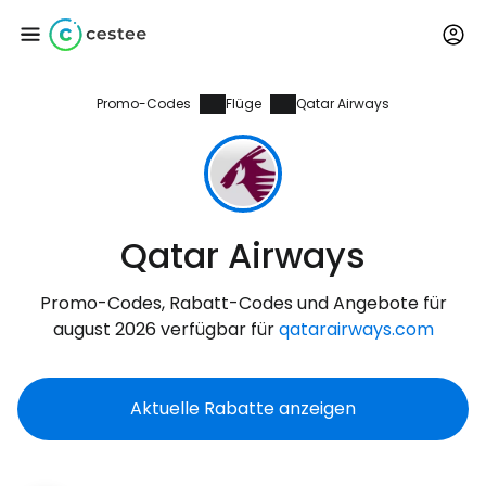
Promo-Codes
Flüge
Qatar Airways
Anmeldung bei
Cestee
... die weltweite Reise-Community
Qatar Airways
Weiter mit Google
Promo-Codes, Rabatt-Codes und Angebote für
august 2026 verfügbar für
qatarairways.com
Weiter mit Facebook
Aktuelle Rabatte anzeigen
Weiter mit E-Mail