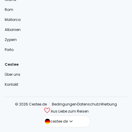
Rom
Mallorca
Albanien
Zypern
Porto
Cestee
Über uns
Kontakt
© 2026 Cestee.de
Bedingungen
Datenschutz
Werbung
Aus Liebe zum Reisen
cestee.com
cestee.de
cestee.sk