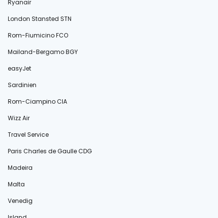
Ryanair
London Stansted STN
Rom-Fiumicino FCO
Mailand-Bergamo BGY
easyJet
Sardinien
Rom-Ciampino CIA
Wizz Air
Travel Service
Paris Charles de Gaulle CDG
Madeira
Malta
Venedig
Island