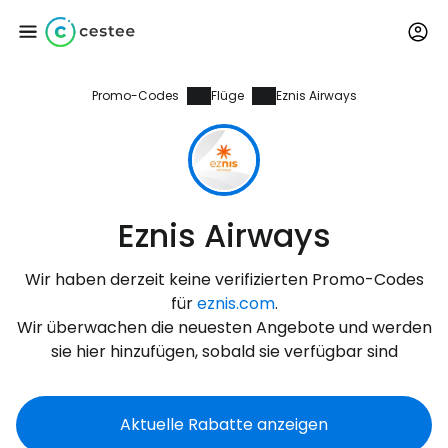
Promo-Codes
Flüge
Eznis Airways
Anmeldung bei
Cestee
... die weltweite Reise-Community
Eznis Airways
Weiter mit Google
Wir haben derzeit keine verifizierten Promo-Codes
für
eznis.com
.
Wir überwachen die neuesten Angebote und werden
Weiter mit Facebook
sie hier hinzufügen, sobald sie verfügbar sind
Aktuelle Rabatte anzeigen
Weiter mit E-Mail