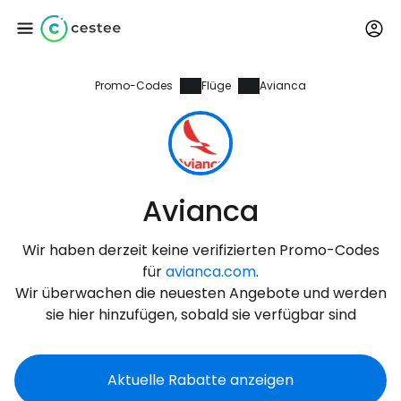
Promo-Codes
Flüge
Avianca
Anmeldung bei
Cestee
... die weltweite Reise-Community
Avianca
Weiter mit Google
Wir haben derzeit keine verifizierten Promo-Codes
für
avianca.com
.
Wir überwachen die neuesten Angebote und werden
Weiter mit Facebook
sie hier hinzufügen, sobald sie verfügbar sind
Aktuelle Rabatte anzeigen
Weiter mit E-Mail