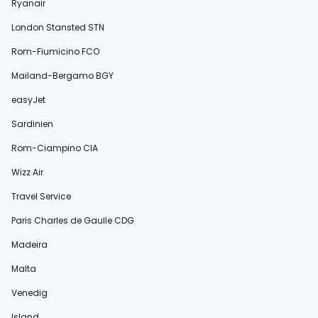
Ryanair
London Stansted STN
Rom-Fiumicino FCO
Mailand-Bergamo BGY
easyJet
Sardinien
Rom-Ciampino CIA
Wizz Air
Travel Service
Paris Charles de Gaulle CDG
Madeira
Malta
Venedig
Island