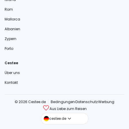
Rom
Mallorca
Albanien
Zypern
Porto
Cestee
Über uns
Kontakt
© 2026 Cestee.de
Bedingungen
Datenschutz
Werbung
Aus Liebe zum Reisen
cestee.com
cestee.de
cestee.sk