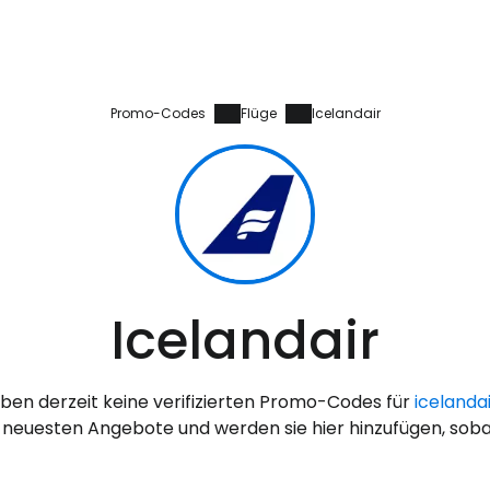
Promo-Codes
Flüge
Icelandair
Anmeldung 
Icelandair
... die weltweite Reise-Community
ben derzeit keine verifizierten Promo-Codes für
icelanda
W
neuesten Angebote und werden sie hier hinzufügen, sobal