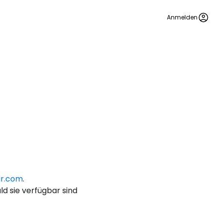
Anmelden
bei Cestee
ir.com
.
eiter mit Google
d sie verfügbar sind