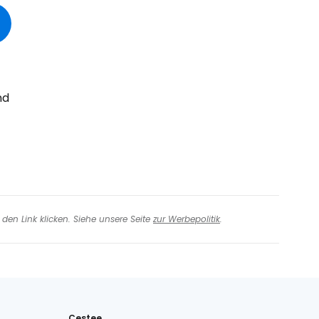
iter mit Facebook
iter mit E-Mail
nd
den Link klicken. Siehe unsere Seite
zur Werbepolitik
.
Cestee