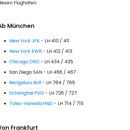
iesen Flughäfen:
Anmeldung 
Ab München
New York JFK
- LH 410 / 411
... die weltweite Reise-Community
New York EWR
- LH 412 / 413
W
Chicago ORD
- LH 434 / 435
San Diego SAN - LH 466 / 467
Bengaluru BLR
- LH 764 / 765
We
Schanghai PVG
- LH 726 / 727
Tokio-Haneda HND
- LH 714 / 715
We
Von Frankfurt