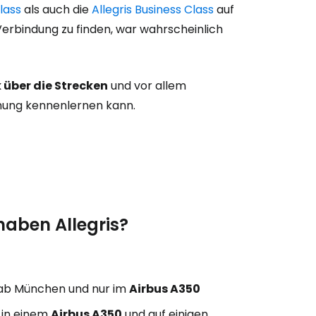
Class
als auch die
Allegris Business Class
auf
Verbindung zu finden, war wahrscheinlich
 über die Strecken
und vor allem
chung kennenlernen kann.
haben Allegris?
 ab München und nur im
Airbus A350
 in einem
Airbus A350
und auf einigen