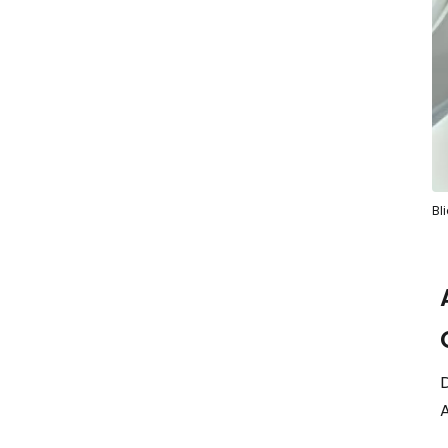
Bl
D
A