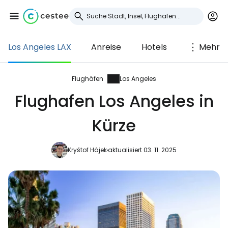
Los Angeles LAX
Anreise
Hotels
Mehr
Anmeldung bei
Cestee
Flughäfen
Los Angeles
Flughafen Los Angeles in
... die weltweite Reise-Community
Kürze
Weiter mit Google
Kryštof Hájek
aktualisiert 03. 11. 2025
Weiter mit Facebook
Weiter mit E-Mail