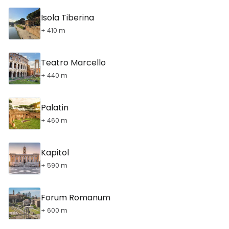
Isola Tiberina
+ 410 m
Teatro Marcello
+ 440 m
Palatin
+ 460 m
Kapitol
+ 590 m
Forum Romanum
+ 600 m