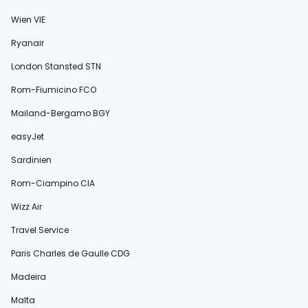
Wien VIE
Ryanair
London Stansted STN
Rom-Fiumicino FCO
Mailand-Bergamo BGY
easyJet
Sardinien
Rom-Ciampino CIA
Wizz Air
Travel Service
Paris Charles de Gaulle CDG
Madeira
Malta