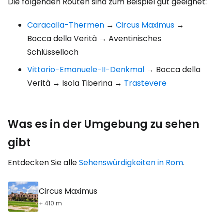
Die folgenden Routen sind zum Beispiel gut geeignet:
Caracalla-Thermen
→
Circus Maximus
→
Bocca della Verità → Aventinisches
Schlüsselloch
Vittorio-Emanuele-II-Denkmal
→ Bocca della
Verità → Isola Tiberina →
Trastevere
Was es in der Umgebung zu sehen
gibt
Entdecken Sie alle
Sehenswürdigkeiten in Rom
.
Circus Maximus
+ 410 m