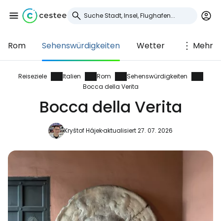
Rom
Sehenswürdigkeiten
Wetter
Mehr
Anmeldung bei
Cestee
Reiseziele
Italien
Rom
Sehenswürdigkeiten
Bocca della Verita
... die weltweite Reise-Community
Bocca della Verita
Kryštof Hájek
aktualisiert 27. 07. 2026
Weiter mit Google
Weiter mit Facebook
Weiter mit E-Mail