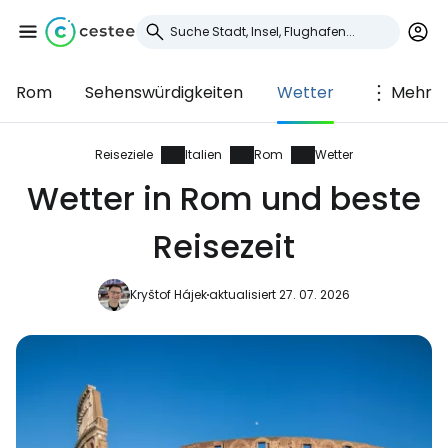
Rom
Sehenswürdigkeiten
Wetter
Mehr
Anmeldung bei
Cestee
Reiseziele
Italien
Rom
Wetter
Wetter in Rom und beste
... die weltweite Reise-Community
Reisezeit
Weiter mit Google
Kryštof Hájek
aktualisiert 27. 07. 2026
Weiter mit Facebook
Weiter mit E-Mail