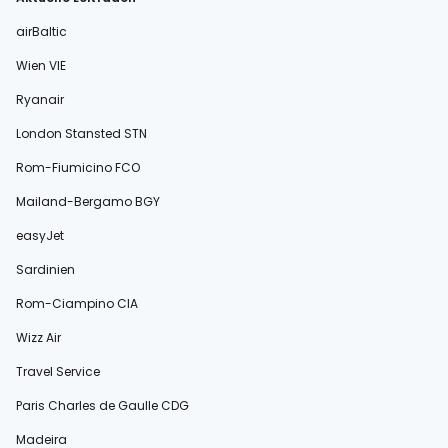
airBaltic
Wien VIE
Ryanair
London Stansted STN
Rom-Fiumicino FCO
Mailand-Bergamo BGY
easyJet
Sardinien
Rom-Ciampino CIA
Wizz Air
Travel Service
Paris Charles de Gaulle CDG
Madeira