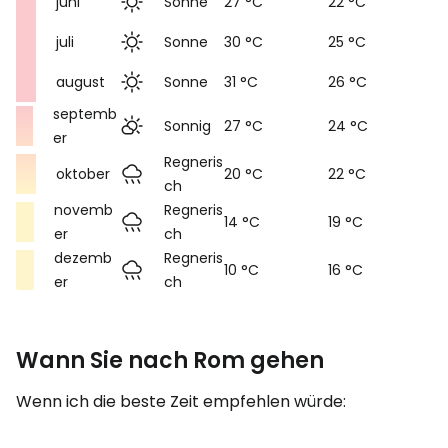
juni
Sonne
27 °C
22 °C
juli
Sonne
30 °C
25 °C
august
Sonne
31 °C
26 °C
septemb
Sonnig
27 °C
24 °C
er
Regneris
oktober
20 °C
22 °C
ch
novemb
Regneris
14 °C
19 °C
er
ch
dezemb
Regneris
10 °C
16 °C
er
ch
Wann Sie nach Rom gehen
Wenn ich die beste Zeit empfehlen würde: