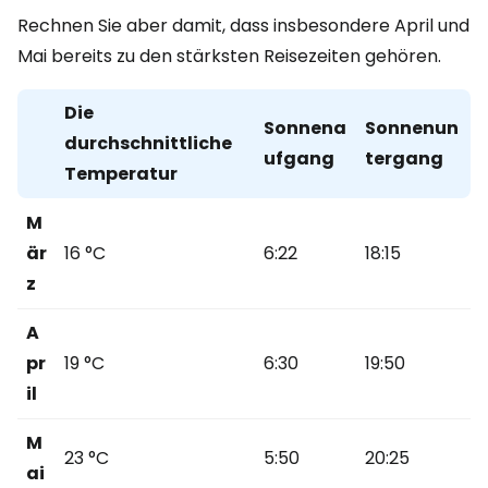
Rechnen Sie aber damit, dass insbesondere April und
Mai bereits zu den stärksten Reisezeiten gehören.
Die
Sonnena
Sonnenun
durchschnittliche
ufgang
tergang
Temperatur
M
är
16 °C
6:22
18:15
z
A
pr
19 °C
6:30
19:50
il
M
23 °C
5:50
20:25
ai