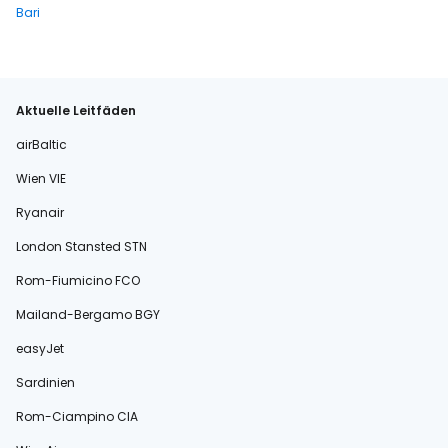
Bari
Aktuelle Leitfäden
airBaltic
Wien VIE
Ryanair
London Stansted STN
Rom-Fiumicino FCO
Mailand-Bergamo BGY
easyJet
Sardinien
Rom-Ciampino CIA