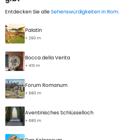
Entdecken Sie alle
Sehenswürdigkeiten in Rom
.
Palatin
+ 290 m
Bocca della Verita
+ 410 m
Forum Romanum
+ 680 m
Aventinisches Schlüsselloch
+ 680 m