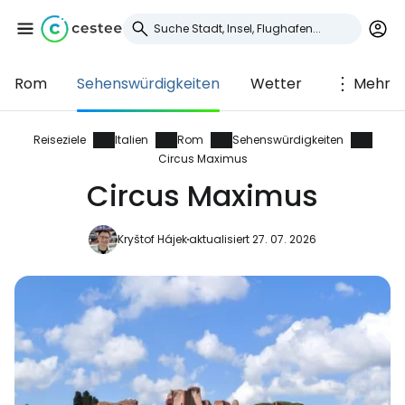
Rom
Sehenswürdigkeiten
Wetter
Mehr
Anmeldung bei
Cestee
Reiseziele
Italien
Rom
Sehenswürdigkeiten
Circus Maximus
... die weltweite Reise-Community
Circus Maximus
Kryštof Hájek
aktualisiert 27. 07. 2026
Weiter mit Google
Weiter mit Facebook
Weiter mit E-Mail