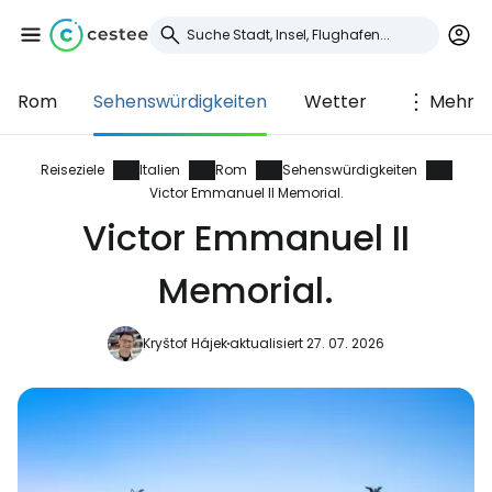
Rom
Sehenswürdigkeiten
Wetter
Mehr
Anmeldung bei
Cestee
Reiseziele
Italien
Rom
Sehenswürdigkeiten
Victor Emmanuel II Memorial.
... die weltweite Reise-Community
Victor Emmanuel II
Memorial.
Weiter mit Google
Kryštof Hájek
aktualisiert 27. 07. 2026
Weiter mit Facebook
Weiter mit E-Mail