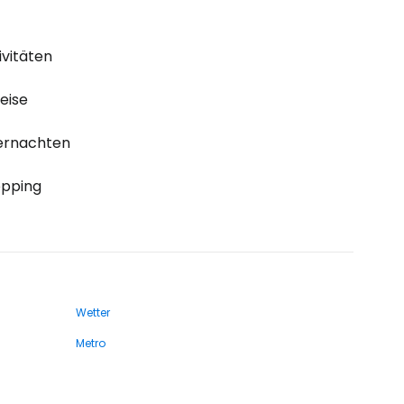
ivitäten
eise
ernachten
pping
Wetter
Metro