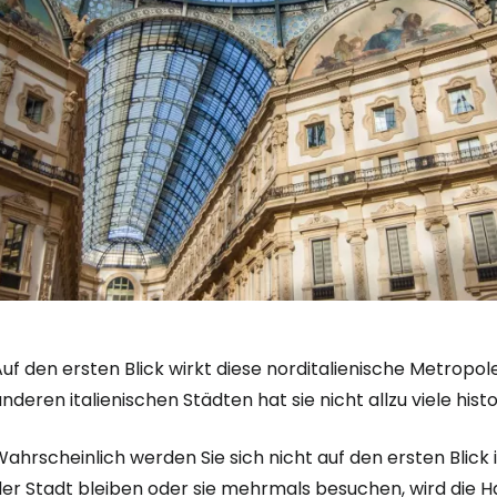
uf den ersten Blick wirkt diese norditalienische Metropol
nderen italienischen Städten hat sie nicht allzu viele his
Anmeldung 
ahrscheinlich werden Sie sich nicht auf den ersten Blick 
der Stadt bleiben oder sie mehrmals besuchen, wird die H
... die weltweite Reise-Community