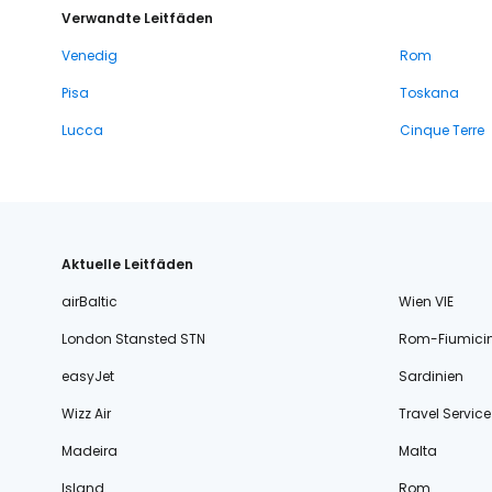
Verwandte Leitfäden
Venedig
Rom
Pisa
Toskana
Lucca
Cinque Terre
Aktuelle Leitfäden
airBaltic
Wien VIE
London Stansted STN
Rom-Fiumici
easyJet
Sardinien
Wizz Air
Travel Service
Madeira
Malta
Island
Rom