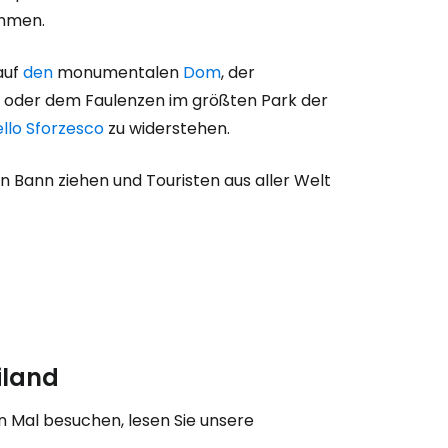
ommen.
eiter mit Google
auf
den
monumentalen
Dom
, der
oder dem Faulenzen im größten Park der
llo Sforzesco
zu widerstehen.
iter mit Facebook
n Bann ziehen und Touristen aus aller Welt
iter mit E-Mail
iland
n Mal besuchen, lesen Sie unsere