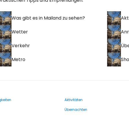
praktischen Tipps und Empfehlungen:
Was gibt es in Mailand zu sehen?
Akt
Wetter
Anr
Verkehr
Üb
Metro
Sho
keiten
Aktivitäten
Übernachten