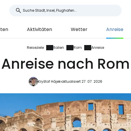
iten
Aktivitäten
Wetter
Anreise
Reiseziele
Italien
Rom
Anreise
Anreise nach Rom
Kryštof Hájek
aktualisiert 27. 07. 2026