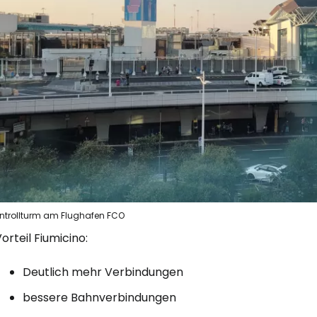
Anmeldung 
... die weltweite Reise-Community
W
We
ntrollturm am Flughafen FCO
orteil Fiumicino:
We
Deutlich mehr Verbindungen
bessere Bahnverbindungen