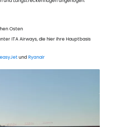
en und Langstreckenflügen angeflogen.
ahen Osten
ter ITA Airways, die hier ihre Hauptbasis
easyJet
und
Ryanair