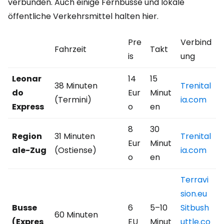
verbunden. Auch einige Fernbusse und lokale
öffentliche Verkehrsmittel halten hier.
Pre
Verbind
Fahrzeit
Takt
is
ung
Leonar
14
15
38 Minuten
Trenital
do
Eur
Minut
(Termini)
ia.com
Express
o
en
8
30
Region
31 Minuten
Trenital
Eur
Minut
ale-Zug
(Ostiense)
ia.com
o
en
Terravi
sion.eu
Busse
6
5–10
Sitbush
60 Minuten
(Expres
EU
Minut
uttle.co