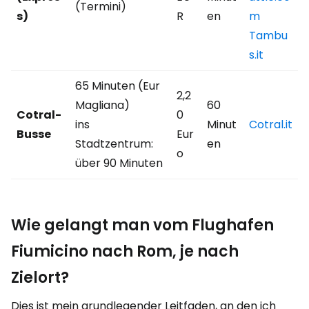
(Termini)
s)
R
en
m
Tambu
s.it
65 Minuten (Eur
2,2
Magliana)
60
Cotral-
0
ins
Minut
Cotral.it
Busse
Eur
Stadtzentrum:
en
o
über 90 Minuten
Wie gelangt man vom Flughafen
Fiumicino nach Rom, je nach
Zielort?
Dies ist mein grundlegender Leitfaden, an den ich