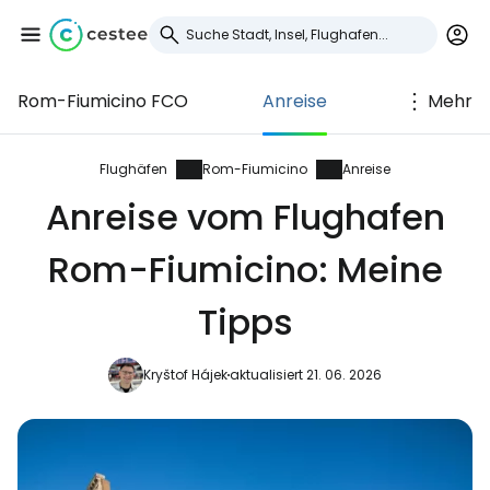
Rom-Fiumicino FCO
Anreise
Mehr
Anmeldung bei
Cestee
Flughäfen
Rom-Fiumicino
Anreise
Anreise vom Flughafen
... die weltweite Reise-Community
Rom-Fiumicino: Meine
Weiter mit Google
Tipps
Kryštof Hájek
aktualisiert 21. 06. 2026
Weiter mit Facebook
Weiter mit E-Mail