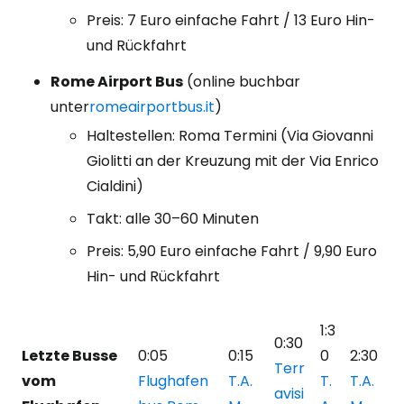
Preis: 7 Euro einfache Fahrt / 13 Euro Hin-
und Rückfahrt
Rome Airport Bus
(online buchbar
unter
romeairportbus.it
)
Haltestellen: Roma Termini (Via Giovanni
Giolitti an der Kreuzung mit der Via Enrico
Cialdini)
Takt: alle 30–60 Minuten
Preis: 5,90 Euro einfache Fahrt / 9,90 Euro
Hin- und Rückfahrt
1:3
0:30
Letzte Busse
0:05
0:15
0
2:30
Terr
vom
Flughafen
T.A.
T.
T.A.
avisi