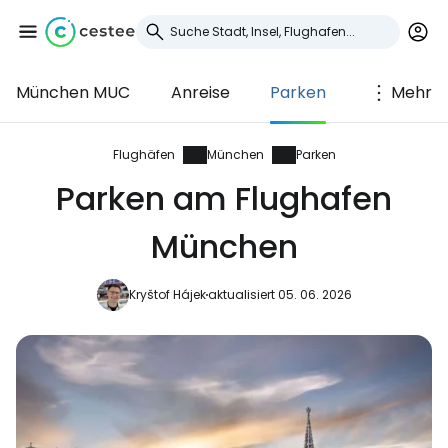
München MUC
Anreise
Parken
Mehr
Anmeldung bei
Cestee
Flughäfen
München
Parken
Parken am Flughafen
... die weltweite Reise-Community
München
Weiter mit Google
Kryštof Hájek
aktualisiert 05. 06. 2026
Weiter mit Facebook
Weiter mit E-Mail