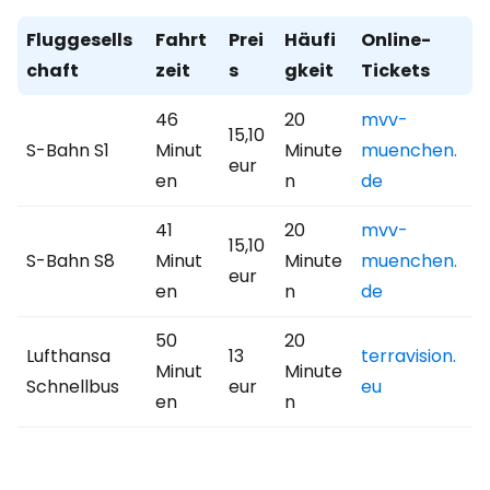
Fluggesells
Fahrt
Prei
Häufi
Online-
chaft
zeit
s
gkeit
Tickets
46
20
mvv-
15,10
S-Bahn S1
Minut
Minute
muenchen.
eur
en
n
de
41
20
mvv-
15,10
S-Bahn S8
Minut
Minute
muenchen.
eur
en
n
de
50
20
Lufthansa
13
terravision.
Minut
Minute
Schnellbus
eur
eu
en
n