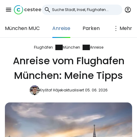
München MUC
Anreise
Parken
Mehr
Anmeldung bei
Cestee
Flughäfen
München
Anreise
Anreise vom Flughafen
... die weltweite Reise-Community
München: Meine Tipps
Weiter mit Google
Kryštof Hájek
aktualisiert 05. 06. 2026
Weiter mit Facebook
Weiter mit E-Mail