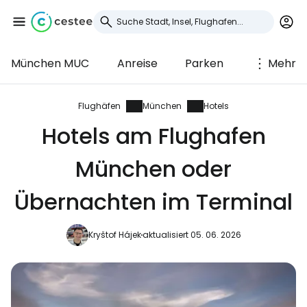
München MUC
Anreise
Parken
Mehr
Anmeldung bei
Cestee
Flughäfen
München
Hotels
Hotels am Flughafen
... die weltweite Reise-Community
München oder
Weiter mit Google
Übernachten im Terminal
Kryštof Hájek
aktualisiert 05. 06. 2026
Weiter mit Facebook
Weiter mit E-Mail