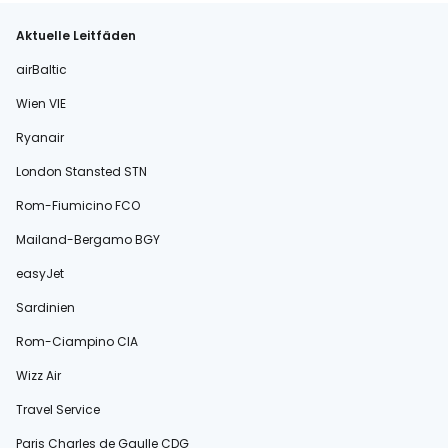
Aktuelle Leitfäden
airBaltic
Wien VIE
Ryanair
London Stansted STN
Rom-Fiumicino FCO
Mailand-Bergamo BGY
easyJet
Sardinien
Rom-Ciampino CIA
Wizz Air
Travel Service
Paris Charles de Gaulle CDG