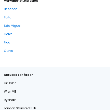
Verwandte Leitfäden
Lissabon
Porto
São Miguel
Flores
Pico
Corvo
Aktuelle Leitfäden
airBaltic
Wien VIE
Ryanair
London Stansted STN