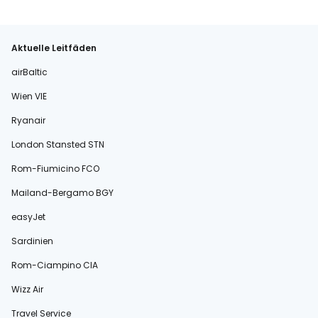
Aktuelle Leitfäden
airBaltic
Wien VIE
Ryanair
London Stansted STN
Rom-Fiumicino FCO
Mailand-Bergamo BGY
easyJet
Sardinien
Rom-Ciampino CIA
Wizz Air
Travel Service