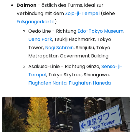
Daimon
- östlich des Turms, ideal zur
Verbindung mit dem
Zojo-ji-Tempel
(siehe
Fußgängerkarte
)
Oedo Line - Richtung
Edo-Tokyo Museum
,
Ueno Park
, Tsukiji Fischmarkt, Tokyo
Tower,
Nogi Schrein
, Shinjuku, Tokyo
Metropolitan Government Building
Asakusa-Linie - Richtung Ginza,
Senso-ji-
Tempel
, Tokyo Skytree, Shinagawa,
Flughafen Narita
,
Flughafen Haneda