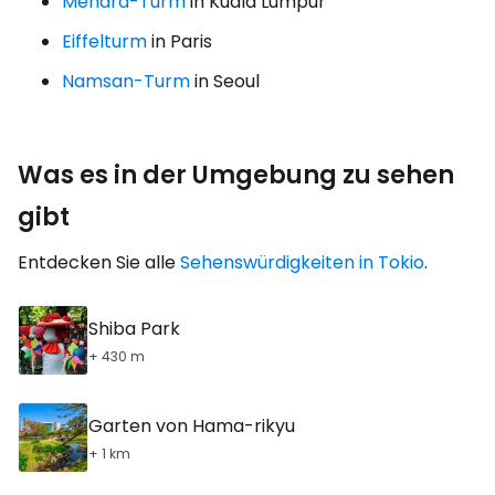
Menara-Turm
in Kuala Lumpur
Eiffelturm
in Paris
Namsan-Turm
in Seoul
Was es in der Umgebung zu sehen
gibt
Entdecken Sie alle
Sehenswürdigkeiten in Tokio
.
Shiba Park
+ 430 m
Garten von Hama-rikyu
+ 1 km