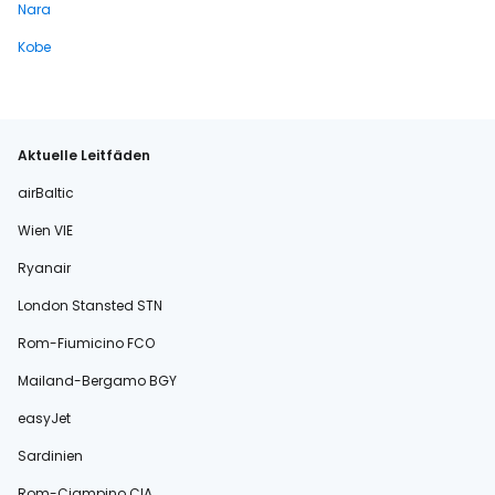
Nara
Kobe
Aktuelle Leitfäden
airBaltic
Wien VIE
Ryanair
London Stansted STN
Rom-Fiumicino FCO
Mailand-Bergamo BGY
easyJet
Sardinien
Rom-Ciampino CIA