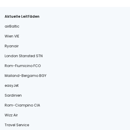
Aktuelle Leitfäden
airBaltic
Wien VIE
Ryanair
London Stansted STN
Rom-Fiumicino FCO
Mailand-Bergamo BGY
easyJet
Sardinien
Rom-Ciampino CIA
Wizz Air
Travel Service