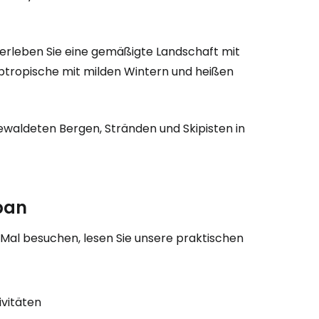
eiter mit Google
 erleben Sie eine gemäßigte Landschaft mit
tropische mit milden Wintern und heißen
iter mit Facebook
ewaldeten Bergen, Stränden und Skipisten in
iter mit E-Mail
pan
Mal besuchen, lesen Sie unsere praktischen
ivitäten