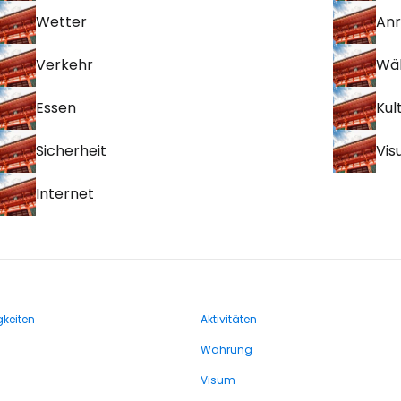
Wetter
Anr
Verkehr
Wä
Essen
Kul
Sicherheit
Vi
Internet
keiten
Aktivitäten
Währung
Visum