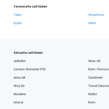
Verwandte Leitfäden
Tokio
Hiroshima
Kyoto
Nara
Aktuelle Leitfäden
airBaltic
Wien VIE
London Stansted STN
Rom-Fiumici
easyJet
Sardinien
Wizz Air
Travel Service
Madeira
Malta
Island
Rom