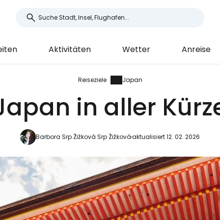
iten
Aktivitäten
Wetter
Anreise
Reiseziele
Japan
Japan in aller Kürz
Barbora Srp Žižková Srp Žižková
aktualisiert 12. 02. 2026