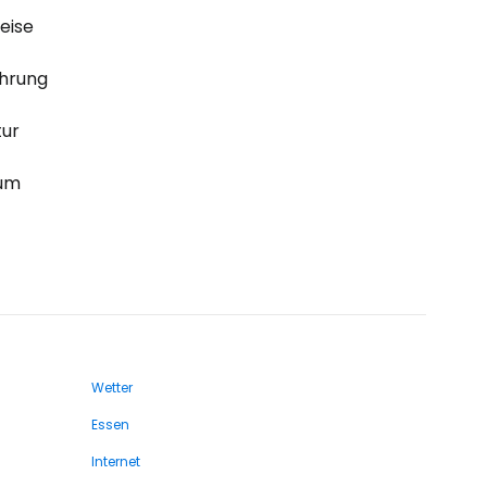
eise
hrung
tur
sum
Wetter
Essen
Internet