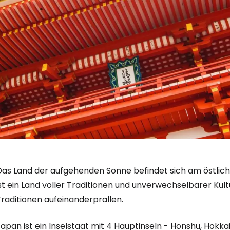
Das Land der aufgehenden Sonne befindet sich am östlich
Anmeldung 
st ein Land voller Traditionen und unverwechselbarer Kul
raditionen aufeinanderprallen.
... die weltweite Reise-Community
apan ist ein Inselstaat mit 4 Hauptinseln - Honshu, Hokka