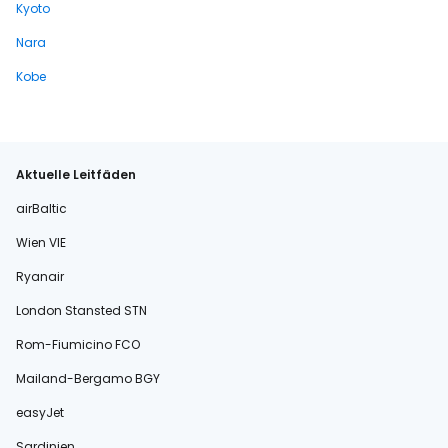
Kyoto
Nara
Kobe
Aktuelle Leitfäden
airBaltic
Wien VIE
Ryanair
London Stansted STN
Rom-Fiumicino FCO
Mailand-Bergamo BGY
easyJet
Sardinien