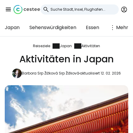
Japan
Sehenswürdigkeiten
Essen
Mehr
Anmeldung bei
Cestee
Reiseziele
Japan
Aktivitäten
Aktivitäten in Japan
... die weltweite Reise-Community
Barbora Srp Žižková Srp Žižková
aktualisiert 12. 02. 2026
Weiter mit Google
Weiter mit Facebook
Weiter mit E-Mail