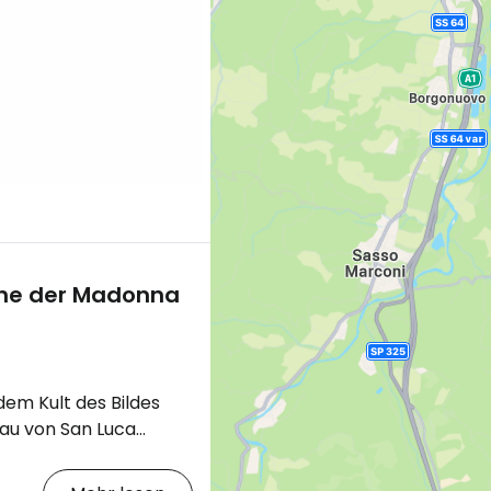
che der Madonna
 dem Kult des Bildes
rau von San Luca
ht weniger als 5 km
giore entfernt auf