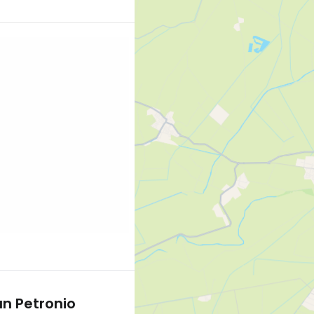
nem Rabatt bei
ng.com/city/it/bologna.cs.html?
l=p-bologna-
] Der
 Bologna ist eines der
bole der Stadt und
an Petronio