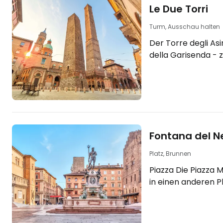
Le Due Torri
Turm, Ausschau halten
Der Torre degli Asi
della Garisenda -
stehende Türme - 
Symbole der Stadt
berühmtesten Gebä
werden allgemein 
zwei Türme" oder a
Schwestern" bezeichnet. [b
Fontana del N
Sie Ihr Hotel jetzt
Booking.com"
Platz, Brunnen
https://www.booki
Piazza Die Piazza 
aid=2397602&labe
in einen anderen Pl
torri] Beide Türme
del Nettuno, auf de
schönsten Brunnen 
Fontana del Nettuno. [btn "Buchen S