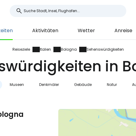
eiten
Aktivitäten
Wetter
Anreise
Reiseziele
Italien
Bologna
Sehenswürdigkeiten
swürdigkeiten in B
Museen
Denkmäler
Gebäude
Natur
Au
Bologna