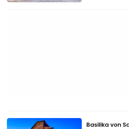
Hotel jetzt mit ei
Booking.com"
https://www.booki
aid=2397602&labe
fontana-del-nettuno
Neptunbrunnen von
berühmtesten Sym
wird auf vielen…
Basilika von S