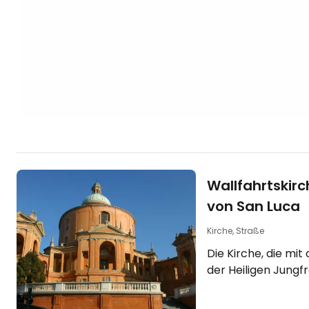
Rabatt bei…
Wallfahrtskir
von San Luca
Kirche, Straße
Die Kirche, die mit
der Heiligen Jungf
verbunden ist, ste
von der Piazza Mag