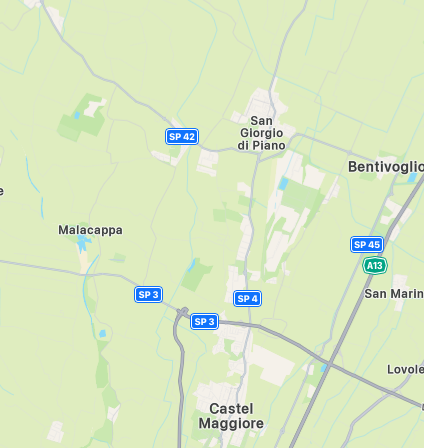
bei Cestee
eiter mit Google
iter mit Facebook
iter mit E-Mail