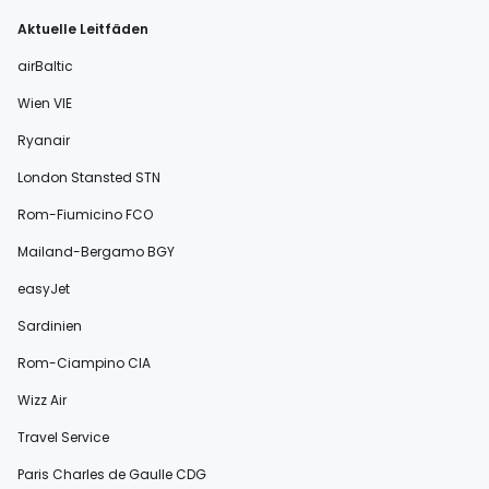
Aktuelle Leitfäden
airBaltic
Wien VIE
Ryanair
London Stansted STN
Rom-Fiumicino FCO
Mailand-Bergamo BGY
easyJet
Sardinien
Rom-Ciampino CIA
Wizz Air
Travel Service
Paris Charles de Gaulle CDG