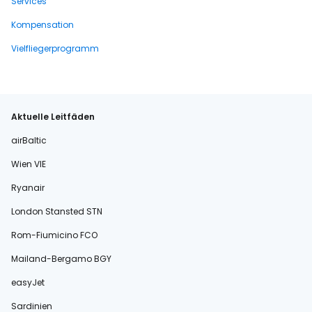
Services
Kompensation
Vielfliegerprogramm
Aktuelle Leitfäden
airBaltic
Wien VIE
Ryanair
London Stansted STN
Rom-Fiumicino FCO
Mailand-Bergamo BGY
easyJet
Sardinien