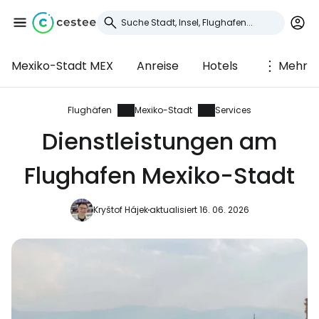
Mexiko-Stadt MEX
Anreise
Hotels
Mehr
Anmeldung bei
Cestee
Flughäfen
Mexiko-Stadt
Services
Dienstleistungen am
... die weltweite Reise-Community
Flughafen Mexiko-Stadt
Weiter mit Google
Kryštof Hájek
aktualisiert 16. 06. 2026
Weiter mit Facebook
Weiter mit E-Mail