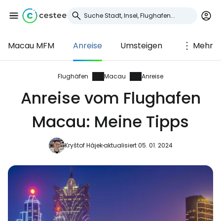
Macau MFM
Anreise
Umsteigen
Mehr
Anmeldung bei
Cestee
Flughäfen
Macau
Anreise
Anreise vom Flughafen
... die weltweite Reise-Community
Macau: Meine Tipps
Weiter mit Google
Kryštof Hájek
aktualisiert 05. 01. 2024
Weiter mit Facebook
Weiter mit E-Mail