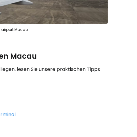
iter mit E-Mail
y airport Macao
afen Macau
egen, lesen Sie unsere praktischen Tipps
rminal