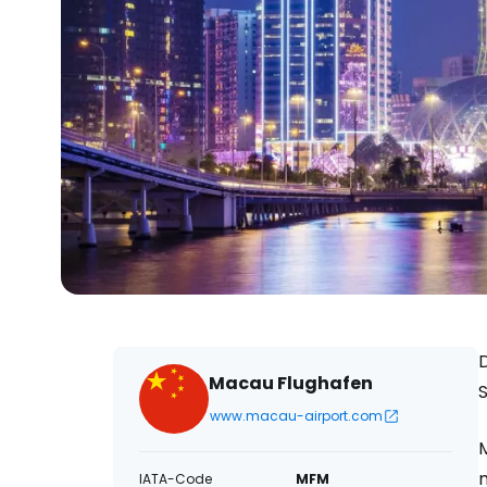
Macau Flughafen
S
www.macau-airport.com
M
m
IATA-Code
MFM