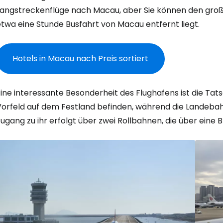
Langstreckenflüge nach Macau, aber Sie können den gro
etwa eine Stunde Busfahrt von Macau entfernt liegt.
Hotels in Macau nach Preis sortiert
Anmeldung 
ine interessante Besonderheit des Flughafens ist die Tat
orfeld auf dem Festland befinden, während die Landebahn 
ugang zu ihr erfolgt über zwei Rollbahnen, die über eine
... die weltweite Reise-Community
W
We