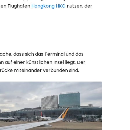
ßen Flughafen
Hongkong HKG
nutzen, der
bei Cestee
sache, dass sich das Terminal und das
auf einer künstlichen Insel liegt. Der
 Brücke miteinander verbunden sind.
eiter mit Google
iter mit Facebook