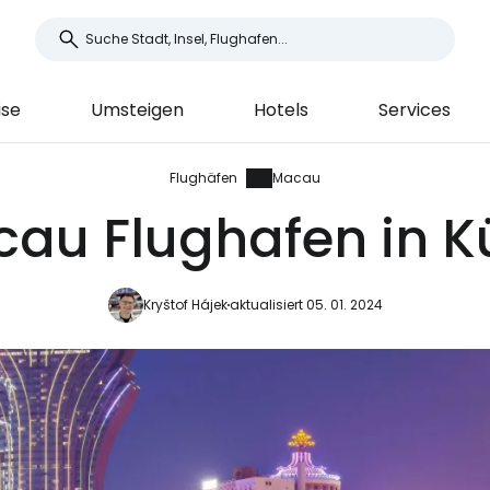
ise
Umsteigen
Hotels
Services
Flughäfen
Macau
au Flughafen in K
Kryštof Hájek
aktualisiert 05. 01. 2024