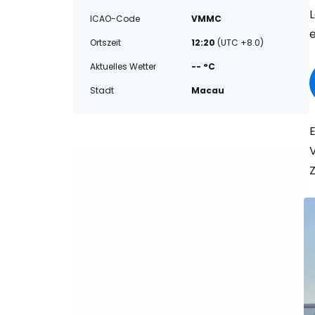
ICAO-Code
VMMC
Ortszeit
12:20
(UTC +8.0)
Aktuelles Wetter
-- °C
Stadt
Macau
E
V
Z