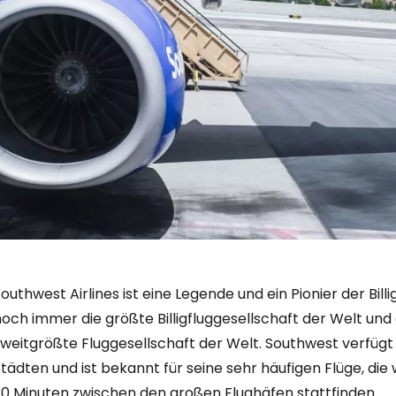
outhwest Airlines ist eine Legende und ein Pionier der Billi
noch immer die größte Billigfluggesellschaft der Welt 
Anmeldung 
weitgrößte Fluggesellschaft der Welt. Southwest verfügt 
tädten und ist bekannt für seine sehr häufigen Flüge, di
30 Minuten zwischen den großen Flughäfen stattfinden.