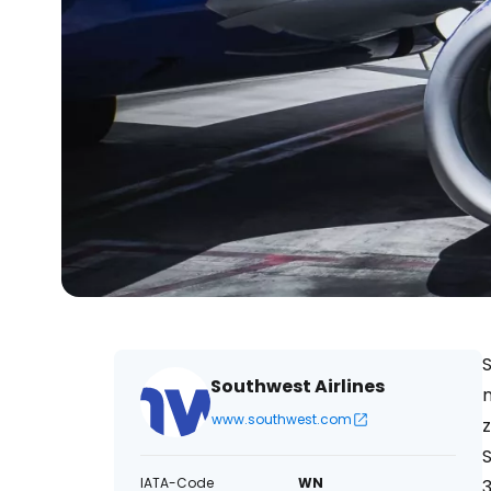
S
Southwest Airlines
www.southwest.com
z
S
IATA-Code
WN