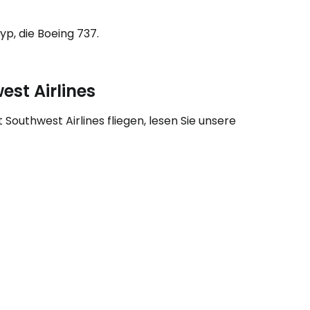
p, die Boeing 737.
eiter mit Google
est Airlines
iter mit Facebook
Southwest Airlines fliegen, lesen Sie unsere
iter mit E-Mail