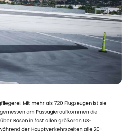
gfliegerei. Mit mehr als 720 Flugzeugen ist sie
und gemessen am Passagieraufkommen die
bei Cestee
über Basen in fast allen größeren US-
e während der Hauptverkehrszeiten alle 20-