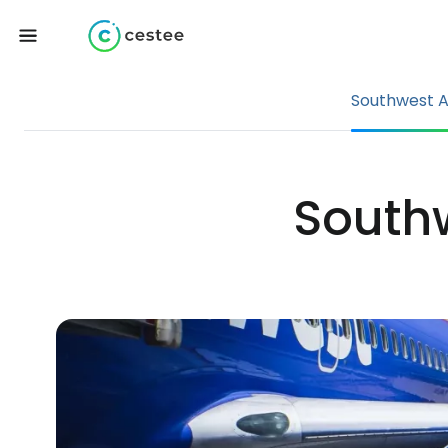
Southwest Ai
Southw