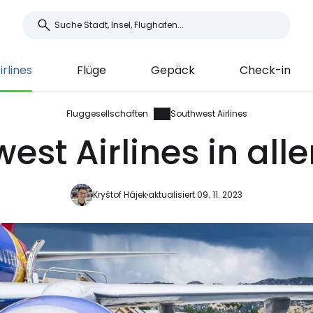
rlines
Flüge
Gepäck
Check-in
Fluggesellschaften
Southwest Airlines
est Airlines in alle
Kryštof Hájek
aktualisiert 09. 11. 2023