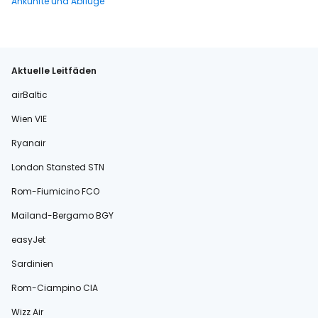
Ankünfte und Abflüge
Aktuelle Leitfäden
airBaltic
Wien VIE
Ryanair
London Stansted STN
Rom-Fiumicino FCO
Mailand-Bergamo BGY
easyJet
Sardinien
Rom-Ciampino CIA
Wizz Air