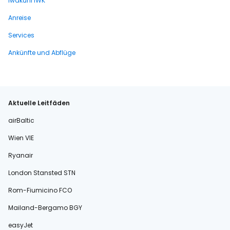
Iwakuni IWK
Anreise
Services
Ankünfte und Abflüge
Aktuelle Leitfäden
airBaltic
Wien VIE
Ryanair
London Stansted STN
Rom-Fiumicino FCO
Mailand-Bergamo BGY
easyJet