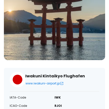
Iwakuni Kintaikyo Flughafen
www.iwakuni-airport.jp
IATA-Code
IWK
ICAO-Code
RJOI