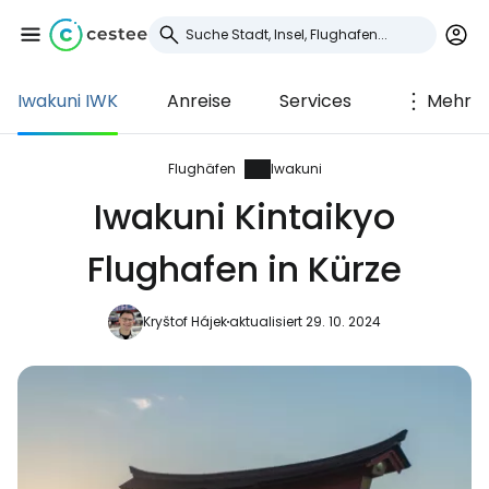
Iwakuni IWK
Anreise
Services
Mehr
Anmeldung bei
Cestee
Flughäfen
Iwakuni
Iwakuni Kintaikyo
... die weltweite Reise-Community
Flughafen in Kürze
Weiter mit Google
Kryštof Hájek
aktualisiert 29. 10. 2024
Weiter mit Facebook
Weiter mit E-Mail