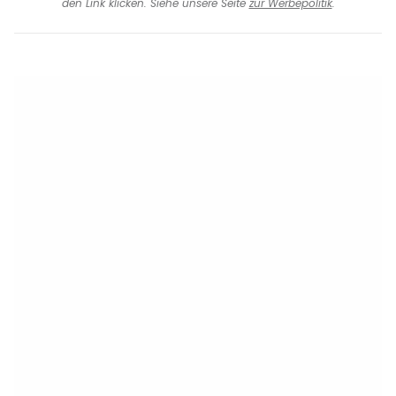
den Link klicken. Siehe unsere Seite
zur Werbepolitik
.