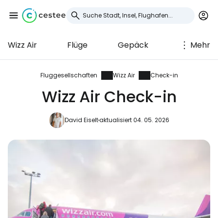
Wizz Air
Flüge
Gepäck
Mehr
Anmeldung bei
Cestee
Fluggesellschaften
Wizz Air
Check-in
Wizz Air Check-in
... die weltweite Reise-Community
David Eiselt
aktualisiert 04. 05. 2026
Weiter mit Google
Weiter mit Facebook
Weiter mit E-Mail