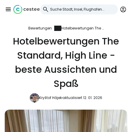
Bewertungen
Hotelbewertungen The Standard, High Line - beste Aussichten und Spaß
Anmeldung bei
Hotelbewertungen The
Cestee
Standard, High Line -
... die weltweite Reise-Community
beste Aussichten und
Weiter mit Google
Spaß
Kryštof Hájek
aktualisiert 12. 01. 2026
Weiter mit Facebook
Weiter mit E-Mail