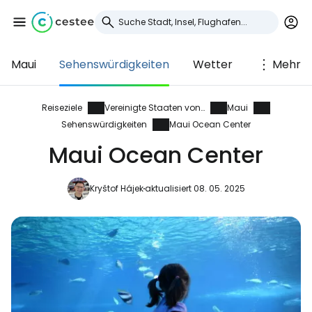
Maui
Sehenswürdigkeiten
Wetter
Mehr
Anmeldung bei
Cestee
Reiseziele
Vereinigte Staaten von Amerika
Maui
Sehenswürdigkeiten
Maui Ocean Center
... die weltweite Reise-Community
Maui Ocean Center
Weiter mit Google
Kryštof Hájek
aktualisiert 08. 05. 2025
Weiter mit Facebook
Weiter mit E-Mail