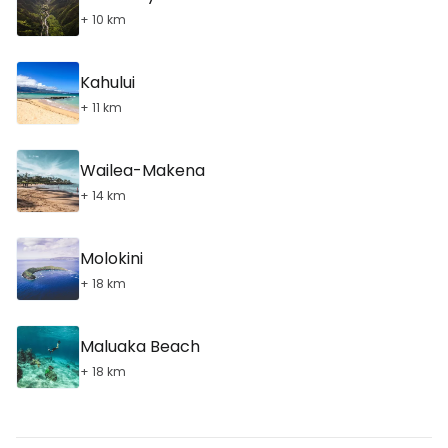
+ 10 km
Kahului
+ 11 km
Wailea-Makena
+ 14 km
Molokini
+ 18 km
Maluaka Beach
+ 18 km