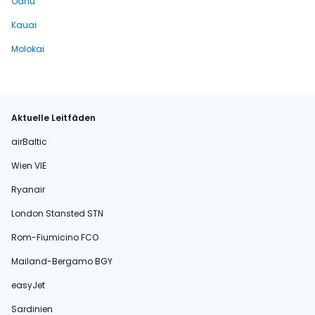
Oahu
Kauai
Molokai
Aktuelle Leitfäden
airBaltic
Wien VIE
Ryanair
London Stansted STN
Rom-Fiumicino FCO
Mailand-Bergamo BGY
easyJet
Sardinien